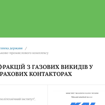
безпека держави
/
ійськово-промислового комплексу
РАКЦІЙ З ГАЗОВИХ ВИКИДІВ У
РАХОВИХ КОНТАКТОРАХ
олітехнічний інститут",