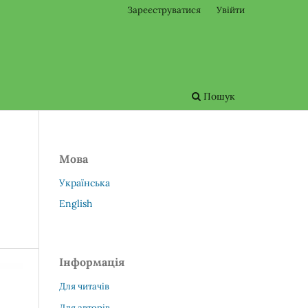
Зареєструватися
Увійти
Пошук
Мова
Українська
English
Інформація
Для читачів
Для авторів