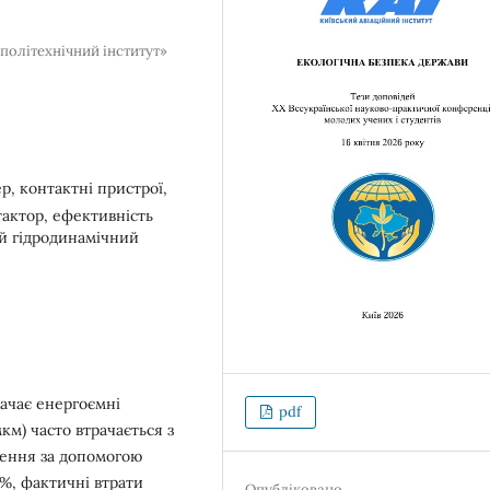
політехнічний інститут»
р, контактні пристрої,
актор, ефективність
й гідродинамічний
ачає енергоємні
pdf
км) часто втрачається з
щення за допомогою
7%, фактичні втрати
Опубліковано