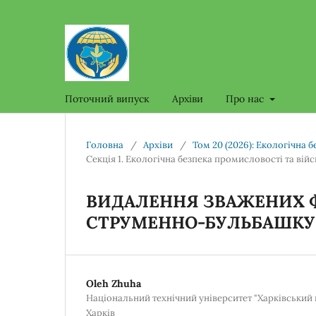
Поточний випуск
Архіви
Про нас
Головна
/
Архіви
/
Том 20 (2026): Екологічна 
Секція 1. Екологічна безпека промисловості та в
ВИДАЛЕННЯ ЗВАЖЕНИХ Ф
СТРУМЕННО-БУЛЬБАШКУ
Oleh Zhuha
Національний технічний університет "Харківський п
Харків