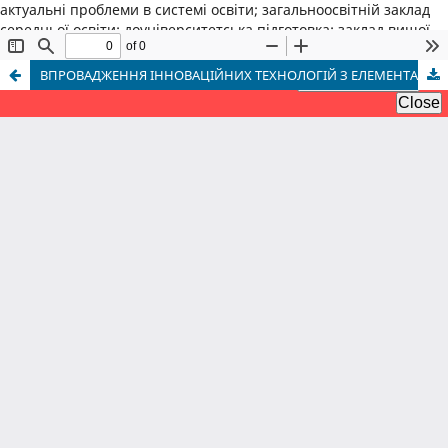
актуальні проблеми в системі освіти; загальноосвітній заклад
середньої освіти; доуніверситетська підготовка; заклад вищої
освіти
ВПРОВАДЖЕННЯ ІННОВАЦІЙНИХ ТЕХНОЛОГІЙ З ЕЛЕМЕНТАМИ СУЧАСНИХ ТАНЦЮВАЛЬНИХ НАПРЯМІВ В ПРОФЕСІЙНУ ПІДГОТОВКУ ТРЕНЕРІВ З ФІТНЕСУ